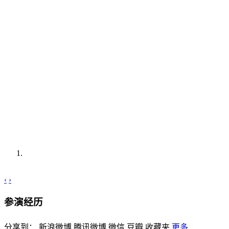
‹
›
参演经历
分享到：
新浪微博
腾讯微博
微信
豆瓣
收藏夹
更多