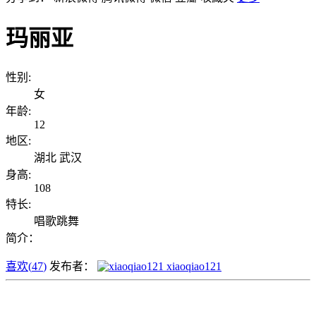
玛丽亚
性别:
女
年龄:
12
地区:
湖北 武汉
身高:
108
特长:
唱歌跳舞
简介：
喜欢(
47
)
发布者：
xiaoqiao121