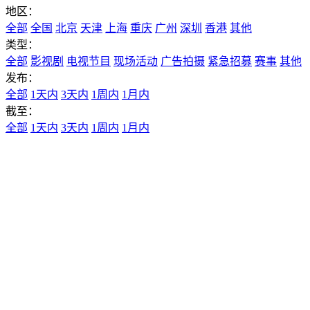
地区：
全部
全国
北京
天津
上海
重庆
广州
深圳
香港
其他
类型：
全部
影视剧
电视节目
现场活动
广告拍摄
紧急招募
赛事
其他
发布：
全部
1天内
3天内
1周内
1月内
截至：
全部
1天内
3天内
1周内
1月内