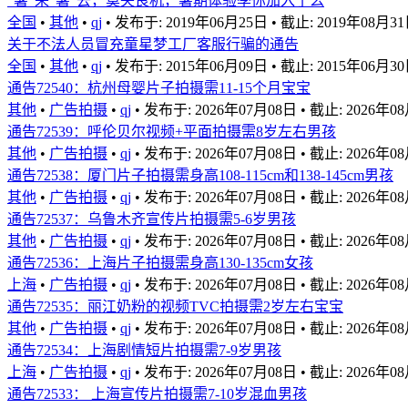
“暑”来“暑”去，莫失良机，暑期体验季你加入了么
全国
•
其他
•
qj
•
发布于: 2019年06月25日
•
截止: 2019年08月3
关于不法人员冒充童星梦工厂客服行骗的通告
全国
•
其他
•
qj
•
发布于: 2015年06月09日
•
截止: 2015年06月3
通告72540：杭州母婴片子拍摄需11-15个月宝宝
其他
•
广告拍摄
•
qj
•
发布于: 2026年07月08日
•
截止: 2026年0
通告72539：呼伦贝尔视频+平面拍摄需8岁左右男孩
其他
•
广告拍摄
•
qj
•
发布于: 2026年07月08日
•
截止: 2026年0
通告72538：厦门片子拍摄需身高108-115cm和138-145cm男孩
其他
•
广告拍摄
•
qj
•
发布于: 2026年07月08日
•
截止: 2026年0
通告72537：乌鲁木齐宣传片拍摄需5-6岁男孩
其他
•
广告拍摄
•
qj
•
发布于: 2026年07月08日
•
截止: 2026年0
通告72536：上海片子拍摄需身高130-135cm女孩
上海
•
广告拍摄
•
qj
•
发布于: 2026年07月08日
•
截止: 2026年0
通告72535：丽江奶粉的视频TVC拍摄需2岁左右宝宝
其他
•
广告拍摄
•
qj
•
发布于: 2026年07月08日
•
截止: 2026年0
通告72534：上海剧情短片拍摄需7-9岁男孩
上海
•
广告拍摄
•
qj
•
发布于: 2026年07月08日
•
截止: 2026年0
通告72533： 上海宣传片拍摄需7-10岁混血男孩