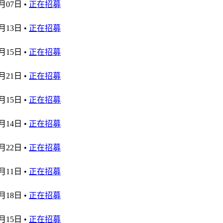
8月07日
•
正在招募
8月13日
•
正在招募
8月15日
•
正在招募
8月21日
•
正在招募
8月15日
•
正在招募
8月14日
•
正在招募
8月22日
•
正在招募
8月11日
•
正在招募
8月18日
•
正在招募
8月15日
•
正在招募