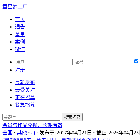
童星梦工厂
首页
通告
童星
案例
微信
注册
最新发布
最受关注
正在招募
紧急招募
搜索招募
会员与作品兑换，长期有效
全国
•
其他
•
qj
•
发布于: 2017年04月21日
•
截止: 2026年04月2