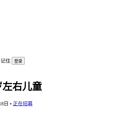
记住
登录
岁左右儿童
18日
•
正在招募