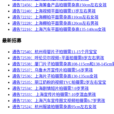
通告72456：上海筹备产品拍摄需身高150cm左右女孩
通告72240：上海视频平面拍摄需13岁左右男孩
通告72232：上海棚拍平面需身高110cm左右女孩
通告72228：上海棚拍平面需身高120cm左右男孩
通告72216：上海汽车平面拍摄需身高135-140cm女孩
最新招募
通告72540：杭州母婴片子拍摄需11-15个月宝宝
通告72539：呼伦贝尔视频+平面拍摄需8岁左右男孩
通告72538：厦门片子拍摄需身高108-115cm和138-145c
通告72537：乌鲁木齐宣传片拍摄需5-6岁男孩
通告72536：上海片子拍摄需身高130-135cm女孩
通告72535：丽江奶粉的视频TVC拍摄需2岁左右宝宝
通告72534：上海剧情短片拍摄需7-9岁男孩
通告72533： 上海宣传片拍摄需7-10岁混血男孩
通告72530：上海汽车宣传图文视频拍摄需6-7岁男孩
通告72524：杭州服装拍摄需身高95cm左右女孩