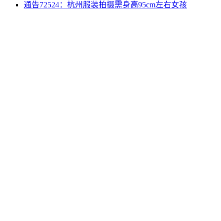
通告72524：杭州服装拍摄需身高95cm左右女孩