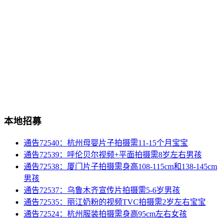
本地招募
通告72540：杭州母婴片子拍摄需11-15个月宝宝
通告72539：呼伦贝尔视频+平面拍摄需8岁左右男孩
通告72538：厦门片子拍摄需身高108-115cm和138-145cm
男孩
通告72537：乌鲁木齐宣传片拍摄需5-6岁男孩
通告72535：丽江奶粉的视频TVC拍摄需2岁左右宝宝
通告72524：杭州服装拍摄需身高95cm左右女孩