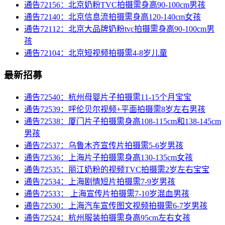
通告72156：北京奶粉TVC拍摄需身高90-100cm男孩
通告72140：北京信息流拍摄需身高120-140cm女孩
通告72112：北京大品牌奶粉tvc拍摄需身高90-100cm男
孩
通告72104：北京短视频拍摄需4-8岁儿童
最新招募
通告72540：杭州母婴片子拍摄需11-15个月宝宝
通告72539：呼伦贝尔视频+平面拍摄需8岁左右男孩
通告72538：厦门片子拍摄需身高108-115cm和138-145cm
男孩
通告72537：乌鲁木齐宣传片拍摄需5-6岁男孩
通告72536：上海片子拍摄需身高130-135cm女孩
通告72535：丽江奶粉的视频TVC拍摄需2岁左右宝宝
通告72534：上海剧情短片拍摄需7-9岁男孩
通告72533： 上海宣传片拍摄需7-10岁混血男孩
通告72530：上海汽车宣传图文视频拍摄需6-7岁男孩
通告72524：杭州服装拍摄需身高95cm左右女孩