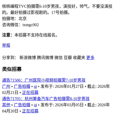
核桃编程TVC拍摄需6-10岁男孩，演技好，帅气，不要没演技
的。最好拍摄过影视剧的。17号拍摄。
拍摄地：北京
咨询微信：txmgc002
注意：
本招募不支持在线报名。
举报
分享到：
新浪微博
腾讯微博
微信
豆瓣
收藏夹
更多
类似招募
通告71506：广州医院小视频拍摄需7-10岁男孩
广州
•
广告拍摄
•
qj
•
发布于: 2026年01月27日
•
截止: 2026年
02月21日
•
正在招募
通告71705：杭州筹备汽车广告拍摄需8-10岁男孩
其他
•
广告拍摄
•
qj
•
发布于: 2026年03月05日
•
截止: 2026年
04月20日
•
正在招募