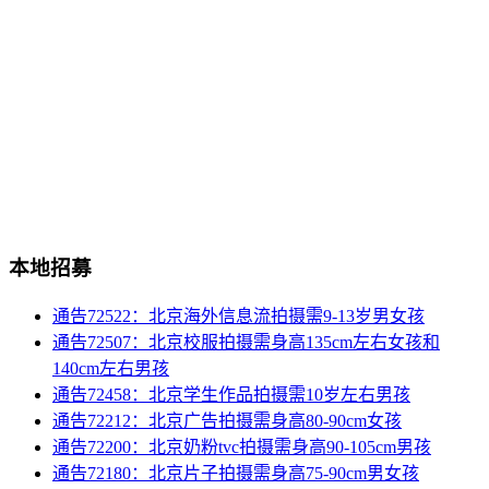
本地招募
通告72522：北京海外信息流拍摄需9-13岁男女孩
通告72507：北京校服拍摄需身高135cm左右女孩和
140cm左右男孩
通告72458：北京学生作品拍摄需10岁左右男孩
通告72212：北京广告拍摄需身高80-90cm女孩
通告72200：北京奶粉tvc拍摄需身高90-105cm男孩
通告72180：北京片子拍摄需身高75-90cm男女孩