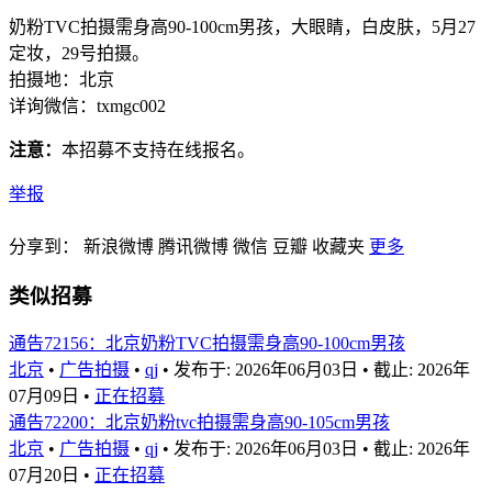
奶粉TVC拍摄需身高90-100cm男孩，大眼睛，白皮肤，5月27
定妆，29号拍摄。
拍摄地：北京
详询微信：txmgc002
注意：
本招募不支持在线报名。
举报
分享到：
新浪微博
腾讯微博
微信
豆瓣
收藏夹
更多
类似招募
通告72156：北京奶粉TVC拍摄需身高90-100cm男孩
北京
•
广告拍摄
•
qj
•
发布于: 2026年06月03日
•
截止: 2026年
07月09日
•
正在招募
通告72200：北京奶粉tvc拍摄需身高90-105cm男孩
北京
•
广告拍摄
•
qj
•
发布于: 2026年06月03日
•
截止: 2026年
07月20日
•
正在招募