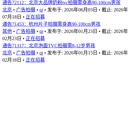
通告72112：北京大品牌奶粉tvc拍摄需身高90-100cm男孩
北京
•
广告拍摄
•
qj
•
发布于: 2026年06月03日
•
截止: 2026年
07月18日
•
正在招募
通告71453：杭州片子拍摄需身高90-100cm男孩
其他
•
广告拍摄
•
qj
•
发布于: 2026年01月23日
•
截止: 2026年
02月23日
•
正在招募
通告71317：北京泡面TVC拍摄需8-12岁男孩
北京
•
广告拍摄
•
qj
•
发布于: 2026年01月15日
•
截止: 2026年
02月18日
•
正在招募