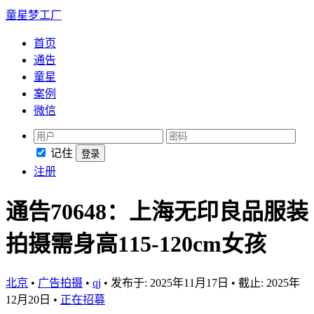
童星梦工厂
首页
通告
童星
案例
微信
记住
登录
注册
通告70648：上海无印良品服装
拍摄需身高115-120cm女孩
北京
•
广告拍摄
•
qj
•
发布于: 2025年11月17日
•
截止: 2025年
12月20日
•
正在招募