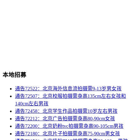
本地招募
通告72522：北京海外信息流拍摄需9-13岁男女孩
通告72507：北京校服拍摄需身高135cm左右女孩和
140cm左右男孩
通告72458：北京学生作品拍摄需10岁左右男孩
通告72212：北京广告拍摄需身高80-90cm女孩
通告72200：北京奶粉tvc拍摄需身高90-105cm男孩
通告72180：北京片子拍摄需身高75-90cm男女孩