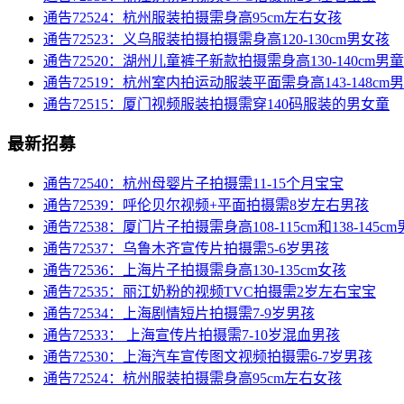
通告72524：杭州服装拍摄需身高95cm左右女孩
通告72523：义乌服装拍摄拍摄需身高120-130cm男女孩
通告72520：湖州儿童裤子新款拍摄需身高130-140cm男童
通告72519：杭州室内拍运动服装平面需身高143-148cm
通告72515：厦门视频服装拍摄需穿140码服装的男女童
最新招募
通告72540：杭州母婴片子拍摄需11-15个月宝宝
通告72539：呼伦贝尔视频+平面拍摄需8岁左右男孩
通告72538：厦门片子拍摄需身高108-115cm和138-145c
通告72537：乌鲁木齐宣传片拍摄需5-6岁男孩
通告72536：上海片子拍摄需身高130-135cm女孩
通告72535：丽江奶粉的视频TVC拍摄需2岁左右宝宝
通告72534：上海剧情短片拍摄需7-9岁男孩
通告72533： 上海宣传片拍摄需7-10岁混血男孩
通告72530：上海汽车宣传图文视频拍摄需6-7岁男孩
通告72524：杭州服装拍摄需身高95cm左右女孩