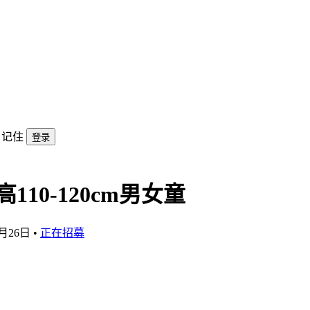
记住
登录
10-120cm男女童
3月26日
•
正在招募