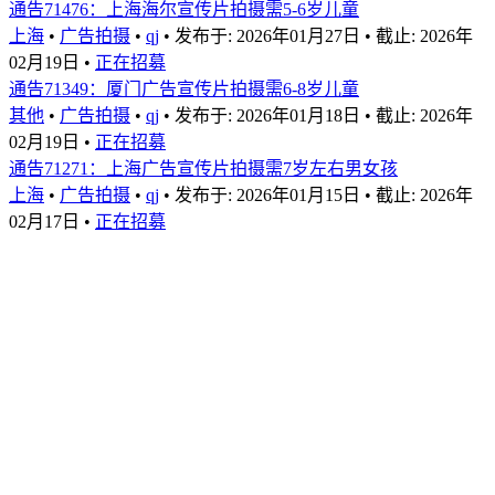
通告71476：上海海尔宣传片拍摄需5-6岁儿童
上海
•
广告拍摄
•
qj
•
发布于: 2026年01月27日
•
截止: 2026年
02月19日
•
正在招募
通告71349：厦门广告宣传片拍摄需6-8岁儿童
其他
•
广告拍摄
•
qj
•
发布于: 2026年01月18日
•
截止: 2026年
02月19日
•
正在招募
通告71271：上海广告宣传片拍摄需7岁左右男女孩
上海
•
广告拍摄
•
qj
•
发布于: 2026年01月15日
•
截止: 2026年
02月17日
•
正在招募