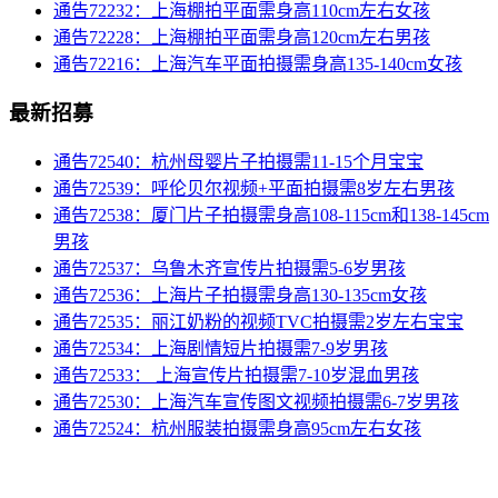
通告72232：上海棚拍平面需身高110cm左右女孩
通告72228：上海棚拍平面需身高120cm左右男孩
通告72216：上海汽车平面拍摄需身高135-140cm女孩
最新招募
通告72540：杭州母婴片子拍摄需11-15个月宝宝
通告72539：呼伦贝尔视频+平面拍摄需8岁左右男孩
通告72538：厦门片子拍摄需身高108-115cm和138-145cm
男孩
通告72537：乌鲁木齐宣传片拍摄需5-6岁男孩
通告72536：上海片子拍摄需身高130-135cm女孩
通告72535：丽江奶粉的视频TVC拍摄需2岁左右宝宝
通告72534：上海剧情短片拍摄需7-9岁男孩
通告72533： 上海宣传片拍摄需7-10岁混血男孩
通告72530：上海汽车宣传图文视频拍摄需6-7岁男孩
通告72524：杭州服装拍摄需身高95cm左右女孩