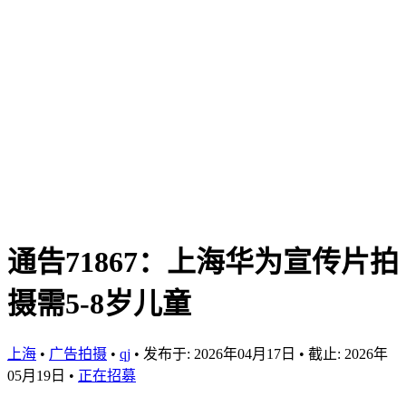
通告71867：上海华为宣传片拍
摄需5-8岁儿童
上海
•
广告拍摄
•
qj
•
发布于: 2026年04月17日
•
截止: 2026年
05月19日
•
正在招募