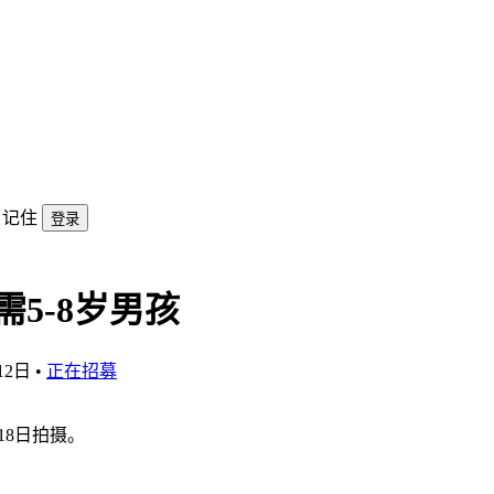
记住
登录
需5-8岁男孩
12日
•
正在招募
18日拍摄。