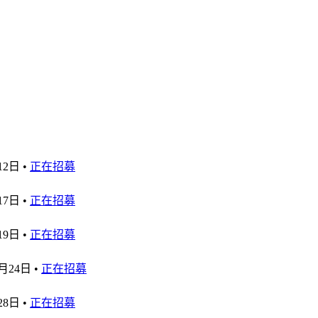
12日
•
正在招募
17日
•
正在招募
19日
•
正在招募
3月24日
•
正在招募
28日
•
正在招募