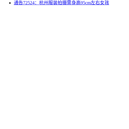
通告72524：杭州服装拍摄需身高95cm左右女孩