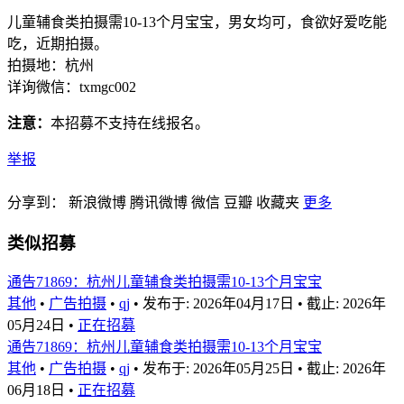
儿童辅食类拍摄需10-13个月宝宝，男女均可，食欲好爱吃能
吃，近期拍摄。
拍摄地：杭州
详询微信：txmgc002
注意：
本招募不支持在线报名。
举报
分享到：
新浪微博
腾讯微博
微信
豆瓣
收藏夹
更多
类似招募
通告71869：杭州儿童辅食类拍摄需10-13个月宝宝
其他
•
广告拍摄
•
qj
•
发布于: 2026年04月17日
•
截止: 2026年
05月24日
•
正在招募
通告71869：杭州儿童辅食类拍摄需10-13个月宝宝
其他
•
广告拍摄
•
qj
•
发布于: 2026年05月25日
•
截止: 2026年
06月18日
•
正在招募