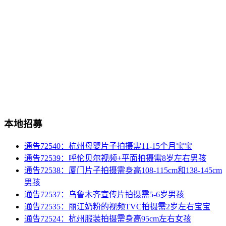
本地招募
通告72540：杭州母婴片子拍摄需11-15个月宝宝
通告72539：呼伦贝尔视频+平面拍摄需8岁左右男孩
通告72538：厦门片子拍摄需身高108-115cm和138-145cm
男孩
通告72537：乌鲁木齐宣传片拍摄需5-6岁男孩
通告72535：丽江奶粉的视频TVC拍摄需2岁左右宝宝
通告72524：杭州服装拍摄需身高95cm左右女孩